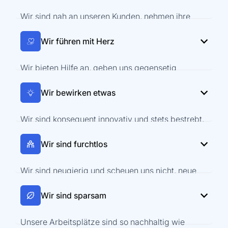
Wir sind nah an unseren Kunden, nehmen ihre
Perspektive ein, schaffen Mehrwert und gehen auf
ihre Bedürfnisse ein.
Wir führen mit Herz
Vertrauensbildung
Wir bieten Hilfe an, geben uns gegensetig
Lösungsorientiert
Feedback und unterstützen uns gegenseitig
dabei, uns weiterzuentwickeln und den richtigen
Wir bewirken etwas
Partnerschaftlich
Kurs einzuschlagen.
Wir sind konsequent innovativ und stets bestrebt,
Feedback geben
einen Schritt voraus zu sein, um Veränderungen
Eigenverantwortung für unsere Arbeit
voranzutreiben und Dinge zu verbessern.
Wir sind furchtlos
Innovativ
Inklusiv
Wir sind neugierig und scheuen uns nicht, neue
Problemlösung
Wege zu gehen, indem wir Neues ausprobieren
und neue Perspektiven suchen.
Wir sind sparsam
Wertschöpfung
Teilen unsere Erkenntnisse
Unsere Arbeitsplätze sind so nachhaltig wie