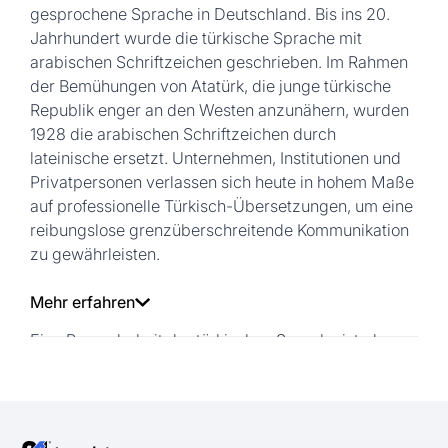
gesprochene Sprache in Deutschland. Bis ins 20.
Jahrhundert wurde die türkische Sprache mit
arabischen Schriftzeichen geschrieben. Im Rahmen
der Bemühungen von Atatürk, die junge türkische
Republik enger an den Westen anzunähern, wurden
1928 die arabischen Schriftzeichen durch
lateinische ersetzt. Unternehmen, Institutionen und
Privatpersonen verlassen sich heute in hohem Maße
auf professionelle Türkisch-Übersetzungen, um eine
reibungslose grenzüberschreitende Kommunikation
zu gewährleisten.
Mehr erfahren
Eine Besonderheit der türkischen Sprache ist, dass
sie – im Gegensatz zu den meisten
indoeuropäischen Sprachen – eine agglutinierende
Sprache ist. Das zentrale Merkmal agglutinierender
Sprachen ist die Verwendung von Affixen, die an