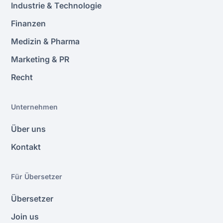
Industrie & Technologie
Türkisch-Dolmetscherinnen und -Dolmetscher
bei
Konferenzen, Verhandlungen und im
Finanzen
Gesundheitswesen, wo Kommunikation in Echtzeit
Medizin & Pharma
unerlässlich ist, entscheidende Unterstützung.
Gemeinsam sorgen diese Fachleute dafür, dass
Marketing & PR
türkische Übersetzungen
in Wort und Schrift korrekt
Recht
und kulturell an die türkischsprachige Welt
angepasst sind.
Unternehmen
Über uns
Kontakt
Für Übersetzer
Übersetzer
Join us