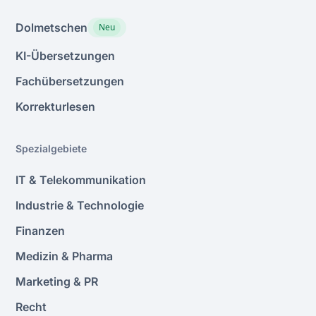
vereinfachtem und traditionellem Chinesisch ist
nicht zuletzt wegen ihres politischen Aspekts von
Dolmetschen
Neu
großer Bedeutung, da Missverständnisse und
KI-Übersetzungen
Kränkungen durch die Wahl der richtigen
Sprachvariante leicht vermieden werden können.
Fachübersetzungen
Korrekturlesen
Spezialgebiete
IT & Telekommunikation
Industrie & Technologie
Finanzen
Medizin & Pharma
Marketing & PR
Recht