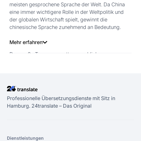
meisten gesprochene Sprache der Welt. Da China
eine immer wichtigere Rolle in der Weltpolitik und
der globalen Wirtschaft spielt, gewinnt die
chinesische Sprache zunehmend an Bedeutung.
Mehr erfahren
Das große Team von muttersprachlichen
Chinesisch-Übersetzern von 24translate ist auf eine
Vielzahl von Fachgebieten spezialisiert und
übersetzt Ihre Texte kompetent ins Chinesische. Wir
unterscheiden zwischen Übersetzungen für Taiwan,
Hongkong und Macau, die alle traditionelle
Professionelle Übersetzungsdienste mit Sitz in
Schriftzeichen in ihrem Schriftsystem verwenden,
Hamburg. 24transIate – Das Original
und Übersetzungen für die Volksrepublik China,
Singapur und Malaysia, in denen vereinfachte
Abkürzungen verwendet werden, die in den 1950er
Jahren unter Mao Zedong als Standard eingeführt
wurden. Die Unterscheidung zwischen
Dienstleistungen