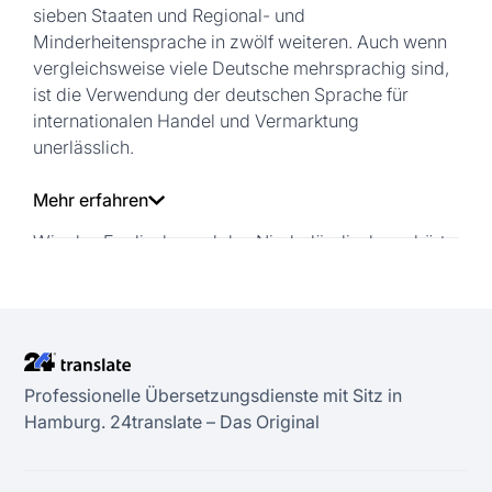
sieben Staaten und Regional- und
Minderheitensprache in zwölf weiteren. Auch wenn
vergleichsweise viele Deutsche mehrsprachig sind,
ist die Verwendung der deutschen Sprache für
internationalen Handel und Vermarktung
unerlässlich.
Mehr erfahren
Wie das Englische und das Niederländische gehört
das Deutsche zur Familie der westgermanischen
Sprachen. Im Deutschen werden häufig Substantive
für Begriffe verwendet, die in anderen Sprachen
oftmals mithilfe von Verbkonstruktionen beschrieben
werden. Unser spezialisiertes Team von
Professionelle Übersetzungsdienste mit Sitz in
muttersprachlichen deutschen Übersetzern und
Hamburg. 24transIate – Das Original
Dolmetschern lebt im deutschsprachigen Raum und
ist mit kulturellen Unterschieden und lokalen
Gepflogenheiten vertraut. So arbeiten für uns sowohl