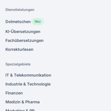
deutsche Dolmetscher, die ins Hochdeutsche
übersetzen, als auch solche, die Texte ins Schweizer
Dienstleistungen
Standarddeutsch übersetzen.
Dolmetschen
Neu
KI-Übersetzungen
Fachübersetzungen
Korrekturlesen
Spezialgebiete
IT & Telekommunikation
Industrie & Technologie
Finanzen
Medizin & Pharma
Marketing & PR