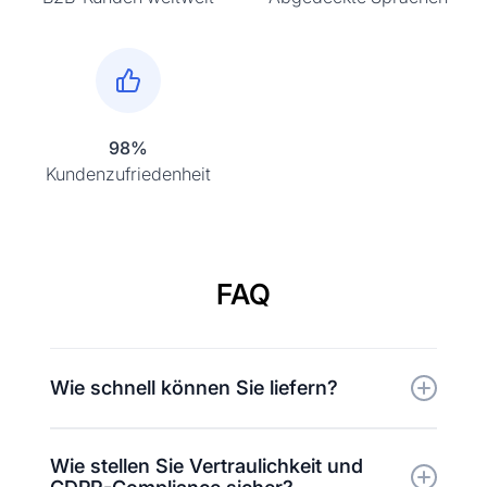
98%
Kundenzufriedenheit
FAQ
Wie schnell können Sie liefern?
Die typische Bearbeitungszeit beträgt 1–3
Wie stellen Sie Vertraulichkeit und
Werktage für kleinere Projekte. Eine