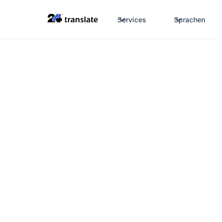
Services
Sprachen
zertifizierte Übersetzungsdienstleistun
Übersetzungen fü
Telekommunikati
die beste Verbin