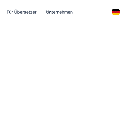
Für Übersetzer
Unternehmen
g
r IT und
on – immer
dung